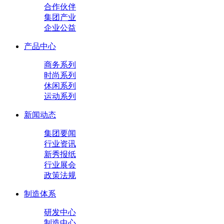
合作伙伴
集团产业
企业公益
产品中心
商务系列
时尚系列
休闲系列
运动系列
新闻动态
集团要闻
行业资讯
新秀报纸
行业展会
政策法规
制造体系
研发中心
制造中心