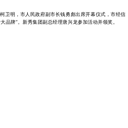
主任柯卫明，市人民政府副市长钱勇彪出席开幕仪式，市经信
大品牌”。
新秀集团副总经理唐兴龙参加活动并领奖。