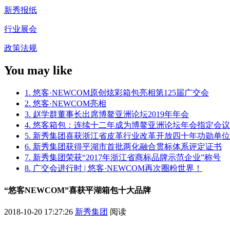
新秀报纸
行业展会
政策法规
You may like
1. 悠客·NEWCOM原创炫彩箱包亮相第125届广交会
2. 悠客·NEWCOM亮相
3. 赵学群董事长出席博鳌亚洲论坛2019年年会
4. 悠客箱包：连续十二年成为博鳌亚洲论坛年会指定会
5. 新秀集团喜获浙江省皮革行业改革开放四十年功勋单位
6. 新秀集团获得平湖市首批两化融合贯标体系评定证书
7. 新秀集团荣获“2017年浙江省商标品牌示范企业”称号
8. 广交会进行时 | 悠客·NEWCOM再次圈粉世界！
“悠客NEWCOM”喜获平湖箱包十大品牌
2018-10-20 17:27:26
新秀集团
阅读