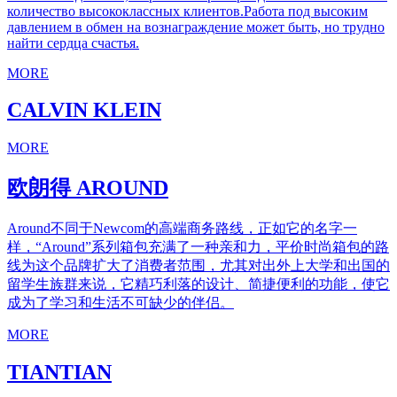
количество высококлассных клиентов.Работа под высоким
давлением в обмен на вознаграждение может быть, но трудно
найти сердца счастья.
MORE
CALVIN KLEIN
MORE
欧朗得
AROUND
Around不同于Newcom的高端商务路线，正如它的名字一
样，“Around”系列箱包充满了一种亲和力，平价时尚箱包的路
线为这个品牌扩大了消费者范围，尤其对出外上大学和出国的
留学生族群来说，它精巧利落的设计、简捷便利的功能，使它
成为了学习和生活不可缺少的伴侣。
MORE
TIANTIAN