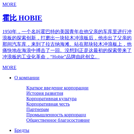
MORE
霍比
HOBIE
1950年，一个名叫霍巴特的美国青年在他父亲的车库里进行冲
浪板的探索创新，打磨出一块轻木冲浪板后，他步出了父亲的
那间汽车库，来到了拉古纳海滩。站在那块轻木冲浪板上，他
痛快地在海浪中搏击了一回。没想到正是这最初的探索带来了
冲浪板的工业化革命，“Hobie”品牌由此创立。
MORE
О компании
Краткое введение корпорации
История развития
Корпоративная культура
Корпоративная честь
Партнерам
Промышленность корпорацц
Общественное благосостояние
Бредты