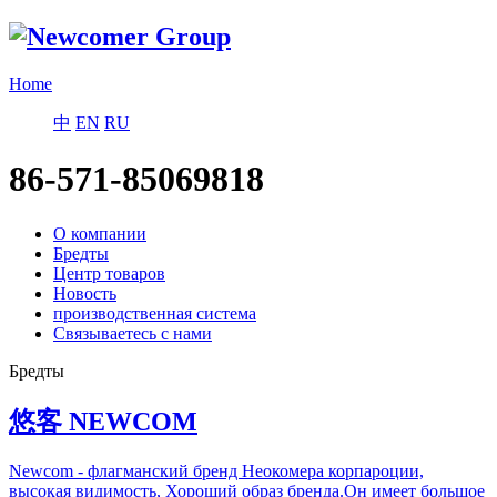
Home
中
EN
RU
86-571-85069818
О компании
Бредты
Центр товаров
Новость
производственная система
Связываетесь с нами
Бредты
悠客
NEWCOM
Newcom - флагманский бренд Неокомера корпароции,
высокая видимость, Хороший образ бренда.Он имеет большое